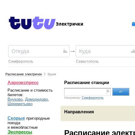
Электрички
Симферополь
Севастополь
Расписание электричек
Крым
Аэроэкспресс
Расписание станции
Расписание и стоимость
↵
билетов:
Например:
Симферополь
Внуково
,
Домодедово
,
Шереметьево
Направления
Скорые
пригородные
поезда
и межобластные
Расписание элек
Экспрессы