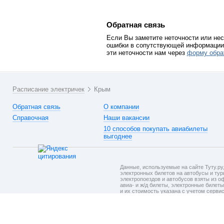
Обратная связь
Если Вы заметите неточности или нес
ошибки в сопутствующей информации 
эти неточности нам через
форму обра
Расписание электричек
Крым
Обратная связь
О компании
Справочная
Наши вакансии
10 способов покупать авиабилеты
выгоднее
Данные, используемые на сайте Туту.ру,
электронных билетов на автобусы и тури
электропоездов и автобусов взяты из о
авиа- и ж/д билеты, электронные билет
и их стоимость указана с учетом серви
на шаге подтверждения заказа.
Политик
При использовании материалов ссылка
на сайт
Туту.ру
обязательна.